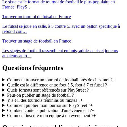
Le sixte est le format de tournoi de football le plus populaire en
France. PlayS
…
Trouver un tournoi de futsal en France
Le futsal se joue en salle, à 5 contre 5, avec un ballon spécifique à
rebond con
…
Trouver un stage de football en France
Les stages de football rassemblent enfants, adolescents et joueurs
amateurs auto
…
Questions fréquentes
Comment trouver un tournoi de football près de chez moi ?
+
Quelle est la différence entre foot à 5, foot à 7 et futsal ?
+
Quels formats sont référencés sur PlayStreet ?
+
Peut-on publier un stage de football ?
+
Y a-t-il des tournois féminins ou mixtes ?
+
Comment publier mon tournoi sur PlayStreet ?
+
Combien coûte la publication d'un événement ?
+
Comment inscrire mon équipe à un événement ?
+