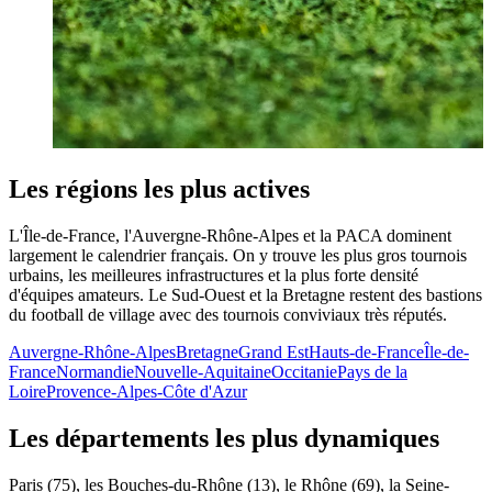
Les régions les plus actives
L'Île-de-France, l'Auvergne-Rhône-Alpes et la PACA dominent
largement le calendrier français. On y trouve les plus gros tournois
urbains, les meilleures infrastructures et la plus forte densité
d'équipes amateurs. Le Sud-Ouest et la Bretagne restent des bastions
du football de village avec des tournois conviviaux très réputés.
Auvergne-Rhône-Alpes
Bretagne
Grand Est
Hauts-de-France
Île-de-
France
Normandie
Nouvelle-Aquitaine
Occitanie
Pays de la
Loire
Provence-Alpes-Côte d'Azur
Les départements les plus dynamiques
Paris (75), les Bouches-du-Rhône (13), le Rhône (69), la Seine-