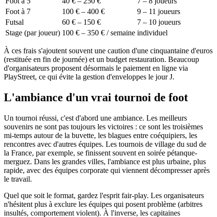
Foot à 5
40 € – 250 €
7 – 8 joueurs
Foot à 7
100 € – 400 €
9 – 11 joueurs
Futsal
60 € – 150 €
7 – 10 joueurs
Stage (par joueur)
100 € – 350 € / semaine
individuel
À ces frais s'ajoutent souvent une caution d'une cinquantaine d'euros
(restituée en fin de journée) et un budget restauration. Beaucoup
d'organisateurs proposent désormais le paiement en ligne via
PlayStreet, ce qui évite la gestion d'enveloppes le jour J.
L'ambiance d'un vrai tournoi de foot
Un tournoi réussi, c'est d'abord une ambiance. Les meilleurs
souvenirs ne sont pas toujours les victoires : ce sont les troisièmes
mi-temps autour de la buvette, les blagues entre coéquipiers, les
rencontres avec d'autres équipes. Les tournois de village du sud de
la France, par exemple, se finissent souvent en soirée pétanque-
merguez. Dans les grandes villes, l'ambiance est plus urbaine, plus
rapide, avec des équipes corporate qui viennent décompresser après
le travail.
Quel que soit le format, gardez l'esprit fair-play. Les organisateurs
n'hésitent plus à exclure les équipes qui posent problème (arbitres
insultés, comportement violent). À l'inverse, les capitaines