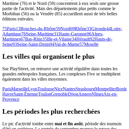
Maritime (76) et le Nord (59) concentrent à eux seuls une grosse
partie de l'activité. Mais des départements plus petits comme le
Morbihan (56) ou la Vendée (85) accueillent aussi de très belles
éditions estivales.
75
Paris
13
Bouches-du-Rhône
59
Nord
69
Rhône
33
Gironde
44
Loire-
Atlantique
76
Seine-Maritime
31
Haute-Garonne
06
Alpes-
Maritimes
67
Bas-Rhin
35
Ille-et-Vilaine
34
Hérault
92
Hauts-de-
Seine
93
Seine-Saint-Denis
94
Val-de-Marne
57
Moselle
Les villes qui organisent le plus
Sur PlayStreet, on retrouve une activité régulière dans toutes les
grandes métropoles françaises. Les complexes Five se multiplient
également dans les villes moyennes.
Paris
Marseille
Lyon
Toulouse
Nice
Nantes
Strasbourg
Montpellier
Borde
Havre
Saint-Étienne
Toulon
Grenoble
Dijon
Angers
Nîmes
Aix-en-
Provence
Les périodes les plus recherchées
Le pic d'activité tombe entre
mai et fin août
, période des tournois
d'été en extérieur. La rentrée de septembre marque le retour des