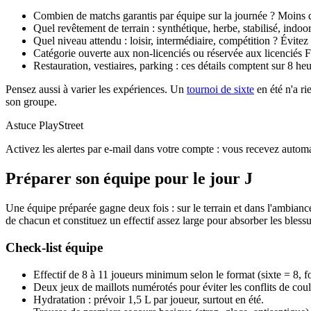
Combien de matchs garantis par équipe sur la journée ? Moins 
Quel revêtement de terrain : synthétique, herbe, stabilisé, ind
Quel niveau attendu : loisir, intermédiaire, compétition ? Évitez 
Catégorie ouverte aux non-licenciés ou réservée aux licenciés 
Restauration, vestiaires, parking : ces détails comptent sur 8 he
Pensez aussi à varier les expériences. Un
tournoi de sixte
en été n'a ri
son groupe.
Astuce PlayStreet
Activez les alertes par e-mail dans votre compte : vous recevez autom
Préparer son équipe pour le jour J
Une équipe préparée gagne deux fois : sur le terrain et dans l'ambiance
de chacun et constituez un effectif assez large pour absorber les blessu
Check-list équipe
Effectif de 8 à 11 joueurs minimum selon le format (sixte = 8, f
Deux jeux de maillots numérotés pour éviter les conflits de coul
Hydratation : prévoir 1,5 L par joueur, surtout en été.