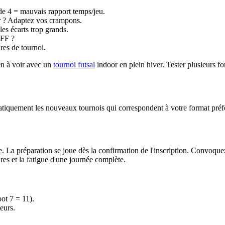
de 4 = mauvais rapport temps/jeu.
oor ? Adaptez vos crampons.
les écarts trop grands.
FFF ?
ures de tournoi.
en à voir avec un
tournoi futsal
indoor en plein hiver. Tester plusieurs f
atiquement les nouveaux tournois qui correspondent à votre format préfé
. La préparation se joue dès la confirmation de l'inscription. Convoquez 
res et la fatigue d'une journée complète.
oot 7 = 11).
eurs.