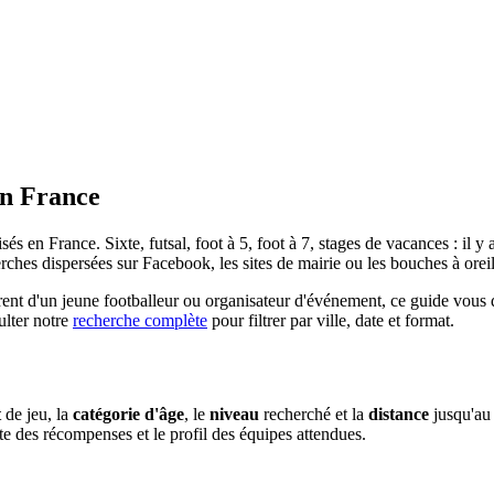
n France
isés
en France
. Sixte, futsal, foot à 5, foot à 7, stages de vacances : i
rches dispersées sur Facebook, les sites de mairie ou les bouches à oreil
nt d'un jeune footballeur ou organisateur d'événement, ce guide vous do
ulter notre
recherche complète
pour filtrer par ville, date et format.
t
de jeu, la
catégorie d'âge
, le
niveau
recherché et la
distance
jusqu'au 
ste des récompenses et le profil des équipes attendues.