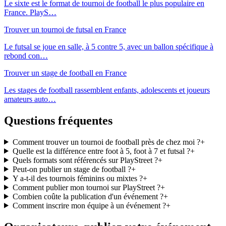
Le sixte est le format de tournoi de football le plus populaire en
France. PlayS
…
Trouver un tournoi de futsal en France
Le futsal se joue en salle, à 5 contre 5, avec un ballon spécifique à
rebond con
…
Trouver un stage de football en France
Les stages de football rassemblent enfants, adolescents et joueurs
amateurs auto
…
Questions fréquentes
Comment trouver un tournoi de football près de chez moi ?
+
Quelle est la différence entre foot à 5, foot à 7 et futsal ?
+
Quels formats sont référencés sur PlayStreet ?
+
Peut-on publier un stage de football ?
+
Y a-t-il des tournois féminins ou mixtes ?
+
Comment publier mon tournoi sur PlayStreet ?
+
Combien coûte la publication d'un événement ?
+
Comment inscrire mon équipe à un événement ?
+