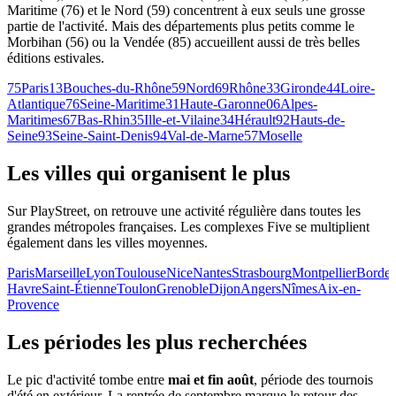
Maritime (76) et le Nord (59) concentrent à eux seuls une grosse
partie de l'activité. Mais des départements plus petits comme le
Morbihan (56) ou la Vendée (85) accueillent aussi de très belles
éditions estivales.
75
Paris
13
Bouches-du-Rhône
59
Nord
69
Rhône
33
Gironde
44
Loire-
Atlantique
76
Seine-Maritime
31
Haute-Garonne
06
Alpes-
Maritimes
67
Bas-Rhin
35
Ille-et-Vilaine
34
Hérault
92
Hauts-de-
Seine
93
Seine-Saint-Denis
94
Val-de-Marne
57
Moselle
Les villes qui organisent le plus
Sur PlayStreet, on retrouve une activité régulière dans toutes les
grandes métropoles françaises. Les complexes Five se multiplient
également dans les villes moyennes.
Paris
Marseille
Lyon
Toulouse
Nice
Nantes
Strasbourg
Montpellier
Borde
Havre
Saint-Étienne
Toulon
Grenoble
Dijon
Angers
Nîmes
Aix-en-
Provence
Les périodes les plus recherchées
Le pic d'activité tombe entre
mai et fin août
, période des tournois
d'été en extérieur. La rentrée de septembre marque le retour des