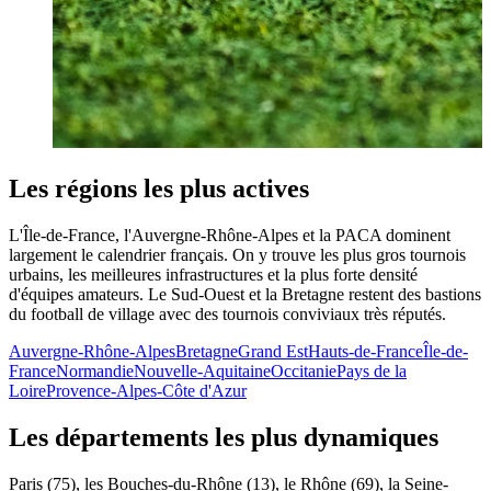
Les régions les plus actives
L'Île-de-France, l'Auvergne-Rhône-Alpes et la PACA dominent
largement le calendrier français. On y trouve les plus gros tournois
urbains, les meilleures infrastructures et la plus forte densité
d'équipes amateurs. Le Sud-Ouest et la Bretagne restent des bastions
du football de village avec des tournois conviviaux très réputés.
Auvergne-Rhône-Alpes
Bretagne
Grand Est
Hauts-de-France
Île-de-
France
Normandie
Nouvelle-Aquitaine
Occitanie
Pays de la
Loire
Provence-Alpes-Côte d'Azur
Les départements les plus dynamiques
Paris (75), les Bouches-du-Rhône (13), le Rhône (69), la Seine-