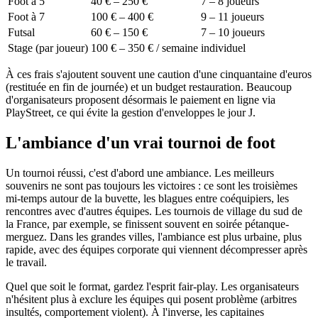
Foot à 5
40 € – 250 €
7 – 8 joueurs
Foot à 7
100 € – 400 €
9 – 11 joueurs
Futsal
60 € – 150 €
7 – 10 joueurs
Stage (par joueur)
100 € – 350 € / semaine
individuel
À ces frais s'ajoutent souvent une caution d'une cinquantaine d'euros
(restituée en fin de journée) et un budget restauration. Beaucoup
d'organisateurs proposent désormais le paiement en ligne via
PlayStreet, ce qui évite la gestion d'enveloppes le jour J.
L'ambiance d'un vrai tournoi de foot
Un tournoi réussi, c'est d'abord une ambiance. Les meilleurs
souvenirs ne sont pas toujours les victoires : ce sont les troisièmes
mi-temps autour de la buvette, les blagues entre coéquipiers, les
rencontres avec d'autres équipes. Les tournois de village du sud de
la France, par exemple, se finissent souvent en soirée pétanque-
merguez. Dans les grandes villes, l'ambiance est plus urbaine, plus
rapide, avec des équipes corporate qui viennent décompresser après
le travail.
Quel que soit le format, gardez l'esprit fair-play. Les organisateurs
n'hésitent plus à exclure les équipes qui posent problème (arbitres
insultés, comportement violent). À l'inverse, les capitaines