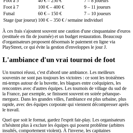
Foot à 5
40 € – 250 €
7 – 8 joueurs
Foot à 7
100 € – 400 €
9 – 11 joueurs
Futsal
60 € – 150 €
7 – 10 joueurs
Stage (par joueur)
100 € – 350 € / semaine
individuel
À ces frais s'ajoutent souvent une caution d'une cinquantaine d'euros
(restituée en fin de journée) et un budget restauration. Beaucoup
d'organisateurs proposent désormais le paiement en ligne via
PlayStreet, ce qui évite la gestion d'enveloppes le jour J.
L'ambiance d'un vrai tournoi de foot
Un tournoi réussi, c'est d'abord une ambiance. Les meilleurs
souvenirs ne sont pas toujours les victoires : ce sont les troisièmes
mi-temps autour de la buvette, les blagues entre coéquipiers, les
rencontres avec d'autres équipes. Les tournois de village du sud de
la France, par exemple, se finissent souvent en soirée pétanque-
merguez. Dans les grandes villes, l'ambiance est plus urbaine, plus
rapide, avec des équipes corporate qui viennent décompresser après
le travail.
Quel que soit le format, gardez l'esprit fair-play. Les organisateurs
n'hésitent plus à exclure les équipes qui posent problème (arbitres
insultés, comportement violent). À l'inverse, les capitaines