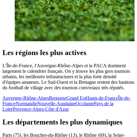
Les régions les plus actives
L'Île-de-France, l'Auvergne-Rhône-Alpes et la PACA dominent
largement le calendrier français. On y trouve les plus gros tournois
urbains, les meilleures infrastructures et la plus forte densité
d'équipes amateurs. Le Sud-Ouest et la Bretagne restent des bastions
du football de village avec des tournois conviviaux très réputés.
Auvergne-Rhône-Alpes
Bretagne
Grand Est
Hauts-de-France
Île-de-
France
Normandie
Nouvelle-Aquitaine
Occitanie
Pays de la
Loire
Provence-Alpes-Côte d'Azur
Les départements les plus dynamiques
Paris (75), les Bouches-du-Rhône (13), le Rhône (69), la Seine-