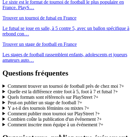
Le sixte est le format de tournoi de football le plus populaire en
France. PlayS
…
Trouver un tournoi de futsal en France
Le futsal se joue en salle, à 5 contre 5, avec un ballon spécifique à
rebond con
…
Trouver un stage de football en France
Les stages de football rassemblent enfants, adolescents et joueurs
amateurs auto
…
Questions fréquentes
Comment trouver un tournoi de football près de chez moi ?
+
Quelle est la différence entre foot à 5, foot à 7 et futsal ?
+
Quels formats sont référencés sur PlayStreet ?
+
Peut-on publier un stage de football ?
+
Y a-t-il des tournois féminins ou mixtes ?
+
Comment publier mon tournoi sur PlayStreet ?
+
Combien coûte la publication d'un événement ?
+
Comment inscrire mon équipe à un événement ?
+