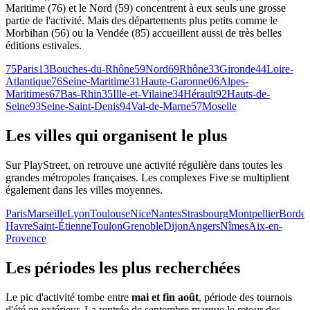
Maritime (76) et le Nord (59) concentrent à eux seuls une grosse
partie de l'activité. Mais des départements plus petits comme le
Morbihan (56) ou la Vendée (85) accueillent aussi de très belles
éditions estivales.
75
Paris
13
Bouches-du-Rhône
59
Nord
69
Rhône
33
Gironde
44
Loire-
Atlantique
76
Seine-Maritime
31
Haute-Garonne
06
Alpes-
Maritimes
67
Bas-Rhin
35
Ille-et-Vilaine
34
Hérault
92
Hauts-de-
Seine
93
Seine-Saint-Denis
94
Val-de-Marne
57
Moselle
Les villes qui organisent le plus
Sur PlayStreet, on retrouve une activité régulière dans toutes les
grandes métropoles françaises. Les complexes Five se multiplient
également dans les villes moyennes.
Paris
Marseille
Lyon
Toulouse
Nice
Nantes
Strasbourg
Montpellier
Borde
Havre
Saint-Étienne
Toulon
Grenoble
Dijon
Angers
Nîmes
Aix-en-
Provence
Les périodes les plus recherchées
Le pic d'activité tombe entre
mai et fin août
, période des tournois
d'été en extérieur. La rentrée de septembre marque le retour des